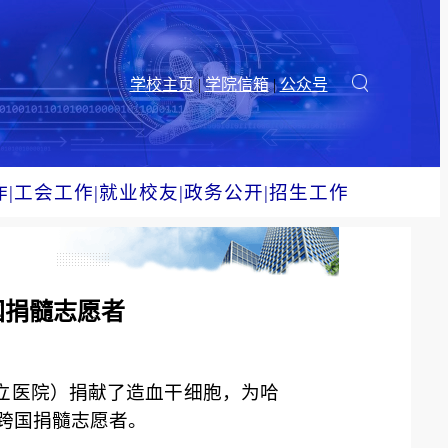
学校主页
|
学院信箱
|
公众号
作
|
工会工作
|
就业校友
|
政务公开
|
招生工作
国捐髓志愿者
省立医院）捐献了造血干细胞，为哈
”跨国捐髓志愿者。