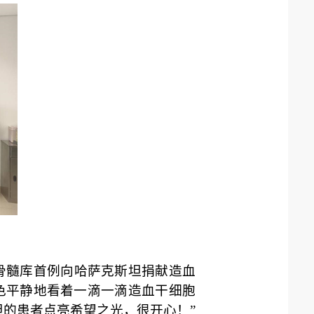
华骨髓库首例向哈萨克斯坦捐献造血
色平静地看着一滴一滴造血干细胞
坦的患者点亮希望之光，很开心！”