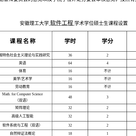
软件工程
安徽理工大学
学术学位硕士生课程设置
课
程
名
称
学时
学分
国特色社会主义理论与实践研究
36
2
英语
64
4
体育
16
不计
美学/艺术学
16
不计
劳动教育
16
不计
Math
. for Computer Science
48
3
（双语）
矩阵理论
32
2
高级人工智能
3
2
2
软件系统与工程（双语）
3
2
2
自然辩证法概论
18
1